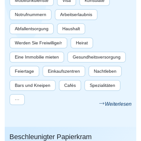
Mobilfunkdienste
Visa
Konsulate
Notrufnummern
Arbeitserlaubnis
Abfallentsorgung
Haushalt
Werden Sie Freiwillige/r
Heirat
Eine Immobilie mieten
Gesundheitsversorgung
Feiertage
Einkaufszentren
Nachtleben
Bars und Kneipen
Cafés
Spezialitäten
···
Weiterlesen
Beschleunigter Papierkram