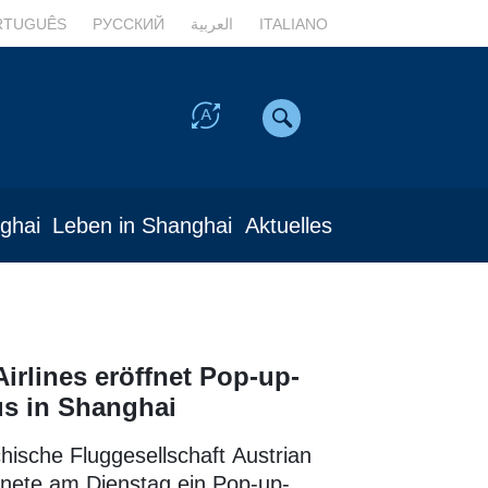
RTUGUÊS
РУССКИЙ
العربية
ITALIANO
nghai
Leben in Shanghai
Aktuelles
Airlines eröffnet Pop-up-
us in Shanghai
chische Fluggesellschaft Austrian
ffnete am Dienstag ein Pop-up-