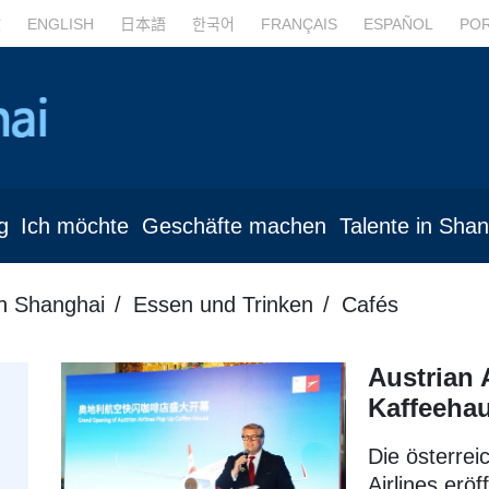
文
ENGLISH
日本語
한국어
FRANÇAIS
ESPAÑOL
PO
g
Ich möchte
Geschäfte machen
Talente in Sha
in Shanghai
Essen und Trinken
Cafés
Austrian 
Kaffeeha
Die österrei
Airlines erö