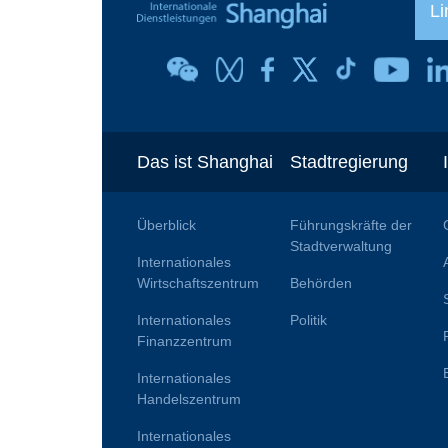
Li
Das ist Shanghai
Stadtregierung
Überblick
Führungskräfte der
Stadtverwaltung
Internationales
Wirtschaftszentrum
Behörden
Internationales
Politik
Finanzzentrum
Internationales
Handelszentrum
Internationales