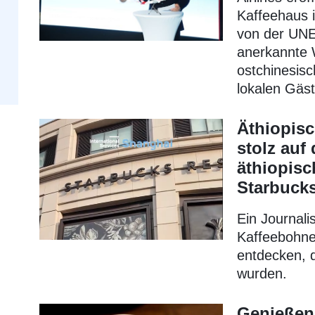
Kaffeehaus 
von der UNE
anerkannte 
ostchinesisc
lokalen Gäs
Äthiopisc
stolz auf
äthiopis
Starbuck
Ein Journali
Kaffeebohne
entdecken, d
wurden.
Genießen 