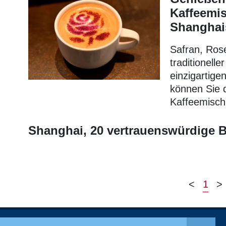
Kaffeemi
Shanghai
Safran, Rose
traditionelle
einzigartige
können Sie d
Kaffeemisch
Shanghai, 20 vertrauenswürdige 
<
1
>