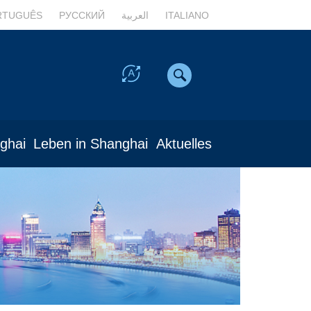
RTUGUÊS
РУССКИЙ
العربية
ITALIANO
nghai
Leben in Shanghai
Aktuelles