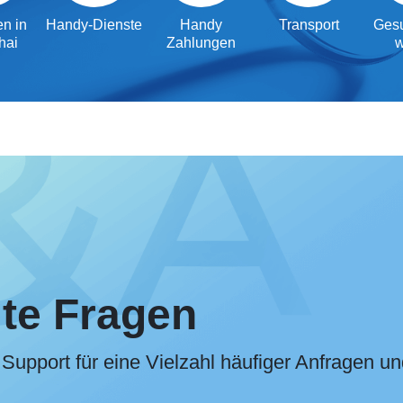
n in
Handy-Dienste
Handy
Transport
Gesu
hai
Zahlungen
lte Fragen
Support für eine Vielzahl häufiger Anfragen un