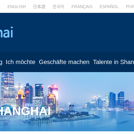
文
ENGLISH
日本語
한국어
FRANÇAIS
ESPAÑOL
PO
g
Ich möchte
Geschäfte machen
Talente in Sha
SHANGHAI