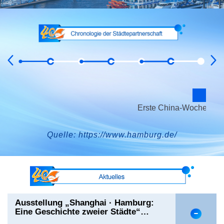
1995
erung
Erste China-Wochen in Hamburg
Quelle: https://www.hamburg.de/
Ausstellung „Shanghai · Hamburg:
Eine Geschichte zweier Städte“
eröffnet