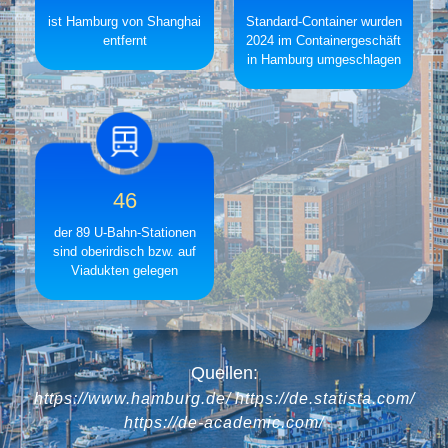
ist Hamburg von Shanghai
Standard-Container wurden
entfernt
2024 im Containergeschäft
in Hamburg umgeschlagen
46
der 89 U-Bahn-Stationen
sind oberirdisch bzw. auf
Viadukten gelegen
Quellen:
https://www.hamburg.de/
https://de.statista.com/
https://de-academic.com/