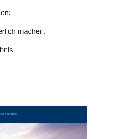
sen;
erlich machen.
bnis.