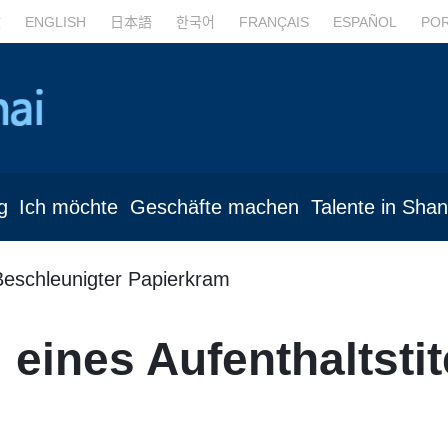
文
ENGLISH
日本語
한국어
FRANÇAIS
ESPAÑOL
PO
g
Ich möchte
Geschäfte machen
Talente in Sha
Beschleunigter Papierkram
eines Aufenthaltstit