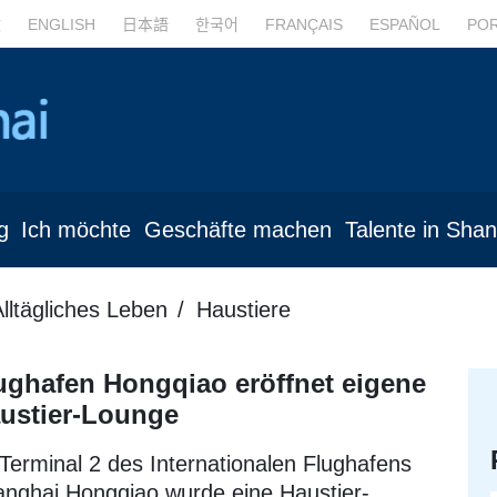
文
ENGLISH
日本語
한국어
FRANÇAIS
ESPAÑOL
PO
g
Ich möchte
Geschäfte machen
Talente in Sha
lltägliches Leben
Haustiere
ughafen Hongqiao eröffnet eigene
ustier-Lounge
Terminal 2 des Internationalen Flughafens
nghai Hongqiao wurde eine Haustier-