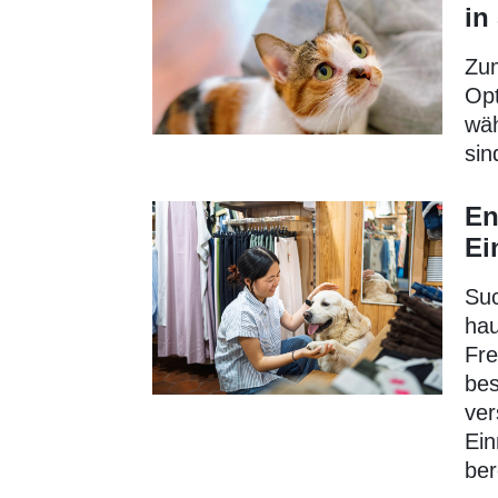
in
Zum
Opt
wäh
sin
En
Ei
Suc
hau
Fre
bes
ver
Ein
ber