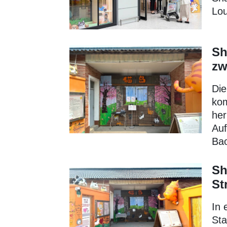
Lou
Sh
zw
Die
kom
her
Auf
Bao
Sh
St
In 
Sta