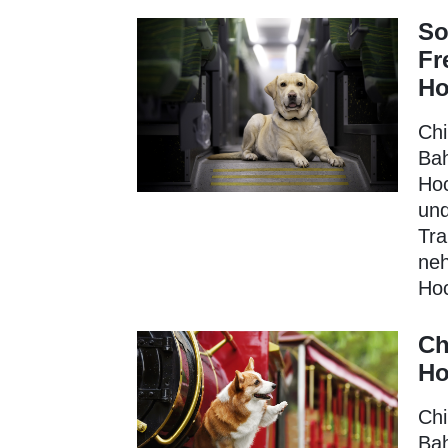
So
Fr
Ho
Chi
Bah
Hoc
und
Tra
neh
Hoc
Ch
Ho
Chi
Bah