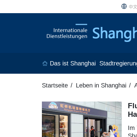
中
Das ist Shanghai
Stadtregierun
Startseite
Leben in Shanghai
A
Fl
Ha
Im 
Sha