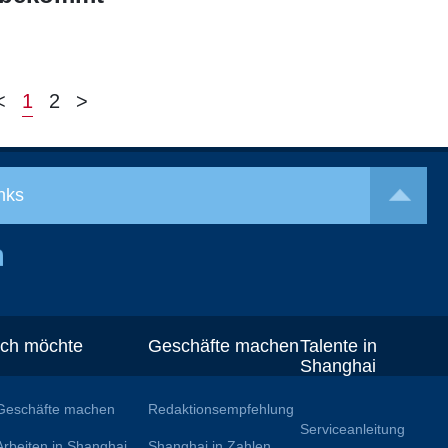
<
1
2
>
nks
Ich möchte
Geschäfte machen
Talente in
Shanghai
Geschäfte machen
Redaktionsempfehlung
Serviceanleitung
Arbeiten in Shanghai
Shanghai in Zahlen