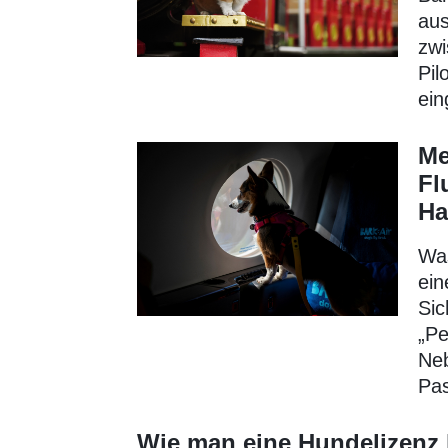
aus
zwi
Pil
ein
Me
Fl
Ha
Was
ein
Sic
„Pe
Neb
Pas
Wie man eine Hundelizen