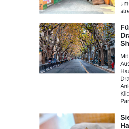
umg
str
Fü
Dr
Sh
Mit
Aus
Hau
Dra
Anl
Kli
Par
Si
Ha