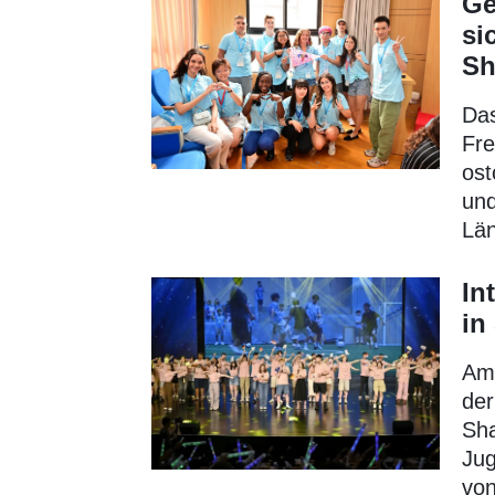
Ge
si
Sh
Das
Fre
ost
und
Lä
In
in
Am 
der
Sha
Ju
von