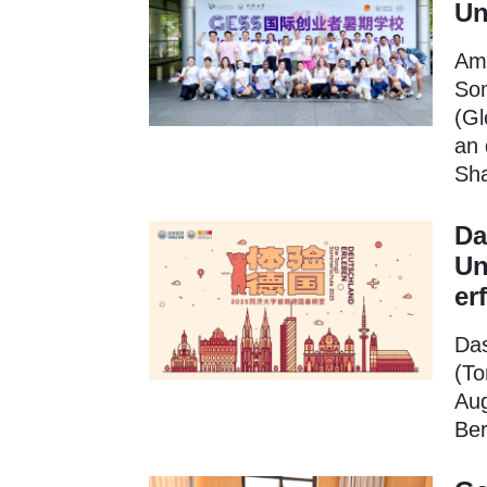
Un
Am 
Som
(Gl
an 
Sha
Da
Un
er
Das
(To
Aug
Ber