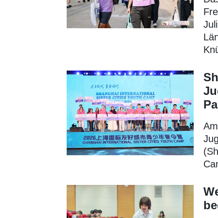
Fr
Jul
Län
Kn
Sh
Ju
Pa
Am 
Jug
(Sh
Cam
We
be