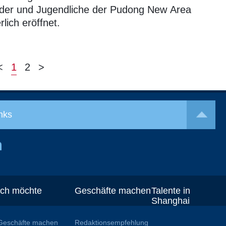
der und Jugendliche der Pudong New Area
erlich eröffnet.
<
1
2
>
nks
Ich möchte
Geschäfte machen
Talente in
Shanghai
Geschäfte machen
Redaktionsempfehlung