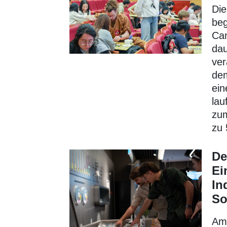
Die
beg
Cam
dau
ver
dem
ein
lau
zum
zu 
De
Ei
In
S
Am 