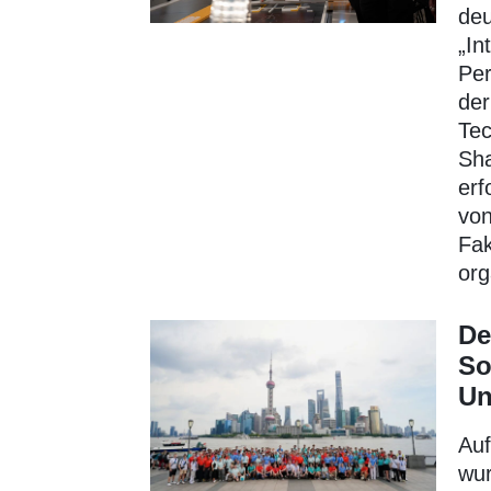
de
„In
Per
der
Tec
Sha
erf
von
Fak
org
De
So
Un
Auf
wur