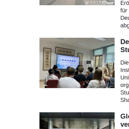
Er
für
Deu
abg
De
St
Die
Ins
Uni
org
St
Sha
Gl
ve