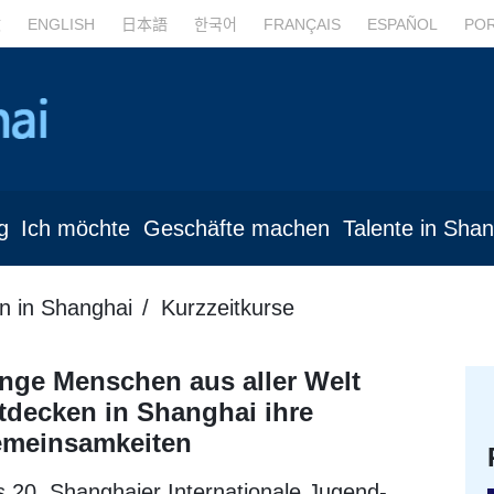
文
ENGLISH
日本語
한국어
FRANÇAIS
ESPAÑOL
PO
g
Ich möchte
Geschäfte machen
Talente in Sha
n in Shanghai
Kurzzeitkurse
nge Menschen aus aller Welt
tdecken in Shanghai ihre
meinsamkeiten
 20. Shanghaier Internationale Jugend-