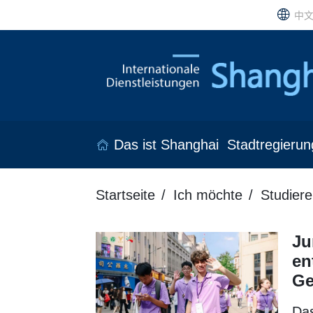
中
Das ist Shanghai
Stadtregierun
Startseite
Ich möchte
Studiere
Ju
en
Ge
Das