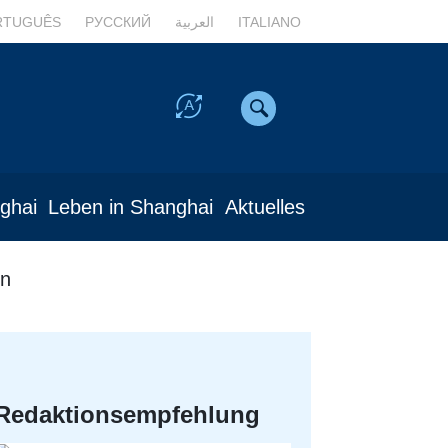
RTUGUÊS
РУССКИЙ
العربية
ITALIANO
nghai
Leben in Shanghai
Aktuelles
en
Redaktionsempfehlung