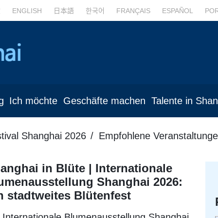
文
ENGLISH
日本語
한국어
FRANÇAIS
ESPAÑOL
PO
g
Ich möchte
Geschäfte machen
Talente in Sha
stival Shanghai 2026
Empfohlene Veranstaltung
anghai in Blüte | Internationale
umenausstellung Shanghai 2026:
n stadtweites Blütenfest
 Internationale Blumenausstellung Shanghai