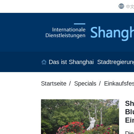
中
Das ist Shanghai
Stadtregierun
Startseite
Specials
Einkaufsfe
Sh
Bl
Ei
Die