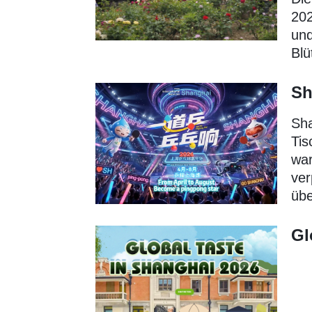
202
und
Blü
Sh
Sha
Tis
war
ver
übe
Gl