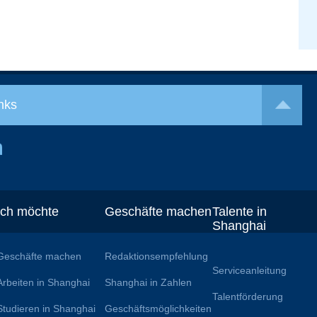
nks
Ich möchte
Geschäfte machen
Talente in
Shanghai
Geschäfte machen
Redaktionsempfehlung
Serviceanleitung
Arbeiten in Shanghai
Shanghai in Zahlen
Talentförderung
Studieren in Shanghai
Geschäftsmöglichkeiten