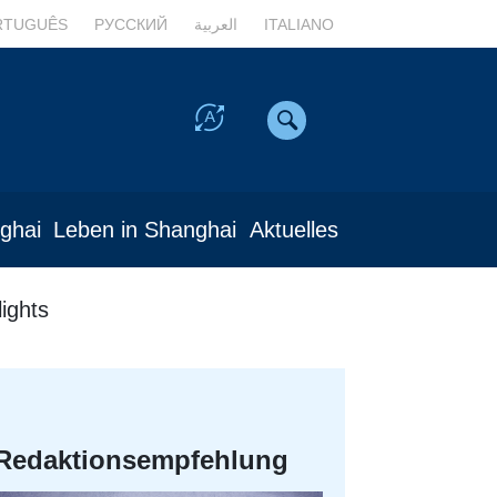
RTUGUÊS
РУССКИЙ
العربية
ITALIANO
nghai
Leben in Shanghai
Aktuelles
ights
Redaktionsempfehlung