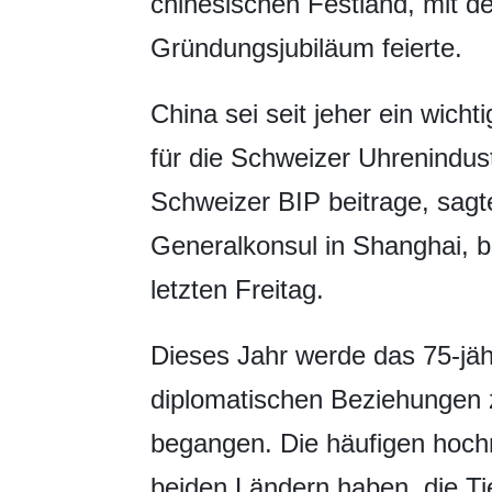
chinesischen Festland, mit der
Gründungsjubiläum feierte.
China sei seit jeher ein wic
für die Schweizer Uhrenindus
Schweizer BIP beitrage, sa
Generalkonsul in Shanghai, 
letzten Freitag.
Dieses Jahr werde das 75-jä
diplomatischen Beziehungen 
begangen. Die häufigen hoc
beiden Ländern haben die Tief