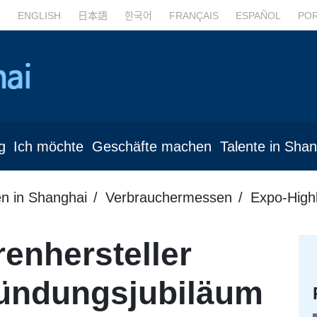
文
ENGLISH
日本語
한국어
FRANÇAIS
ESPAÑOL
PO
g
Ich möchte
Geschäfte machen
Talente in Sha
en in Shanghai
Verbrauchermessen
Expo-Highl
enhersteller
ründungsjubiläum