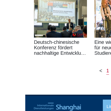
Deutsch-chinesische
Eine wi
Konferenz fördert
für neu
nachhaltige Entwicklung
Studier
der KI-Anwendung
<
1
Li