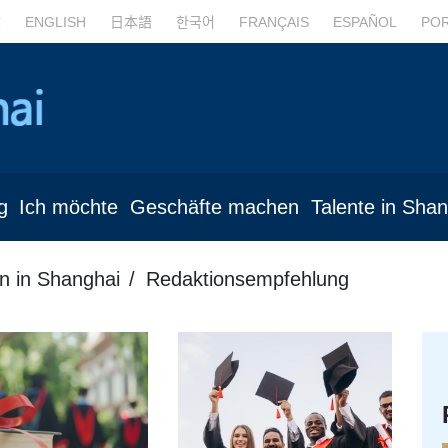
文
ENGLISH
日本語
한국어
FRANÇAIS
ESPAÑOL
PO
g
Ich möchte
Geschäfte machen
Talente in Sha
n in Shanghai
Redaktionsempfehlung