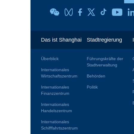
Das ist Shanghai
Stadtregierung
Überblick
Führungskräfte der
Stadtverwaltung
Internationales
Wirtschaftszentrum
Behörden
Internationales
Politik
Finanzzentrum
Internationales
Handelszentrum
Internationales
Schifffahrtszentrum