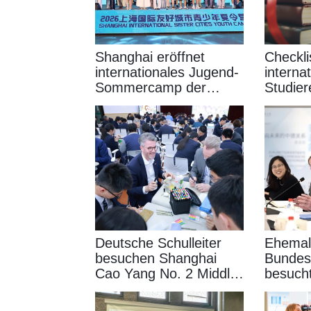
Shanghai eröffnet
Checkli
internationales Jugend-
interna
Sommercamp der
Studier
Partnerstädte 2026
Ausrei
Deutsche Schulleiter
Ehemal
besuchen Shanghai
Bundes
Cao Yang No. 2 Middle
besucht
School
Univers