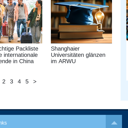
chtige Packliste
Shanghaier
e internationale
Universitäten glänzen
ende in China
im ARWU
2
3
4
5
>
nks