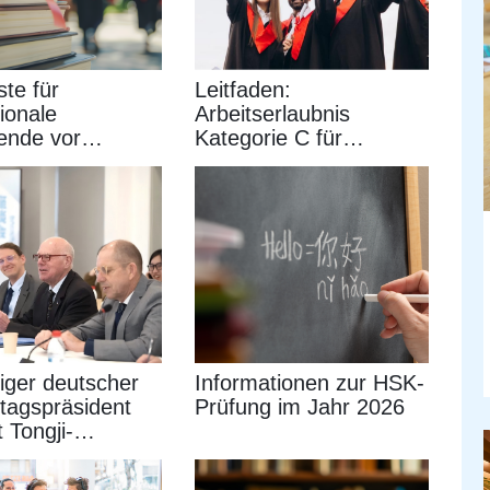
ste für
Leitfaden:
tionale
Arbeitserlaubnis
ende vor
Kategorie C für
se aus China
ausländische
Hochschulabsolventen
iger deutscher
Informationen zur HSK-
tagspräsident
Prüfung im Jahr 2026
 Tongji-
ität