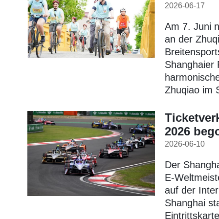
2026-06-17
Am 7. Juni 
an der Zhuq
Breitensport
Shanghaier 
harmonische
Zhuqiao im S
Ticketver
2026 beg
2026-06-10
Der Shanghai
E-Weltmeiste
auf der Inte
Shanghai sta
Eintrittskar