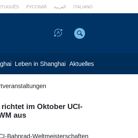
RTUGUÊS
РУССКИЙ
العربية
ITALIANO
nghai
Leben in Shanghai
Aktuelles
tveranstaltungen
richtet im Oktober UCI-
-WM aus
UCI-Bahnrad-Weltmeisterschaften