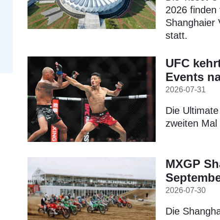
2026 finden 
Shanghaier 
statt.
UFC kehrt
Events n
2026-07-31
Die Ultimat
zweiten Mal
MXGP Sha
September
2026-07-30
Die Shangha