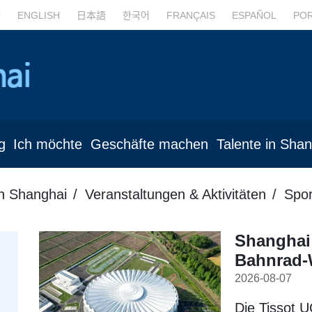
文
ENGLISH
日本語
한국어
FRANÇAIS
ESPAÑOL
PO
g
Ich möchte
Geschäfte machen
Talente in Sha
in Shanghai
Veranstaltungen & Aktivitäten
Spor
Shanghai 
Bahnrad
2026-08-07
Die Tissot 