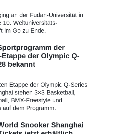
ging an der Fudan-Universität in
 10. Weltuniversitäts-
ft im Go zu Ende.
 Sportprogramm der
-Etappe der Olympic Q-
28 bekannt
iten Etappe der Olympic Q-Series
nghai stehen 3×3-Basketball,
ball, BMX-Freestyle und
rn auf dem Programm.
 World Snooker Shanghai
ickets jetzt erhältlich