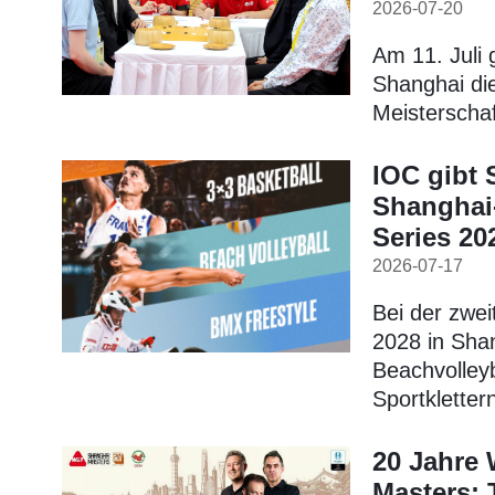
2026-07-20
Am 11. Juli 
Shanghai die
Meisterscha
IOC gibt
Shanghai
Series 20
2026-07-17
Bei der zwe
2028 in Sha
Beachvolley
Sportklette
20 Jahre
Masters: T