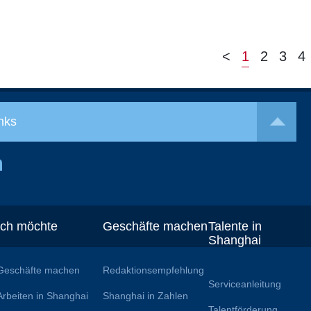
<
1
2
3
4
nks
Ich möchte
Geschäfte machen
Talente in
Shanghai
Geschäfte machen
Redaktionsempfehlung
Serviceanleitung
Arbeiten in Shanghai
Shanghai in Zahlen
Talentförderung