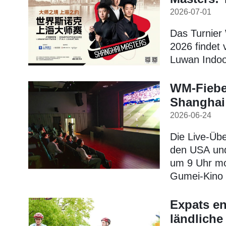
2026-07-01
Das Turnier
2026 findet 
Luwan Indoo
WM-Fieber
Shanghai
2026-06-24
Die Live-Üb
den USA und
um 9 Uhr mo
Gumei-Kino 
Expats e
ländliche