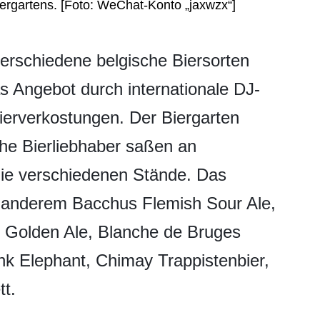
rgartens. [Foto: WeChat-Konto „jaxwzx“]
verschiedene belgische Biersorten
 Angebot durch internationale DJ-
Bierverkostungen. Der Biergarten
che Bierliebhaber saßen an
die verschiedenen Stände. Das
r anderem Bacchus Flemish Sour Ale,
t Golden Ale, Blanche de Bruges
nk Elephant, Chimay Trappistenbier,
tt.