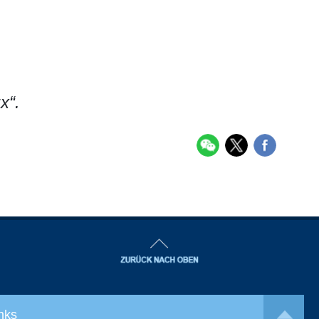
x“.
nks