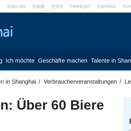
文
ENGLISH
日本語
한국어
FRANÇAIS
ESPAÑOL
PO
g
Ich möchte
Geschäfte machen
Talente in Sha
en in Shanghai
Verbraucherveranstaltungen
Le
n: Über 60 Biere