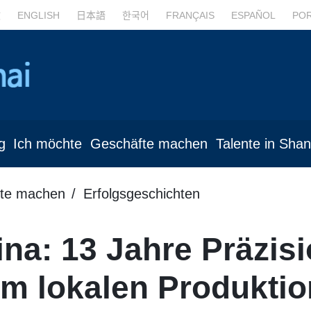
文
ENGLISH
日本語
한국어
FRANÇAIS
ESPAÑOL
PO
g
Ich möchte
Geschäfte machen
Talente in Sha
te machen
Erfolgsgeschichten
na: 13 Jahre Präzisi
um lokalen Produkti