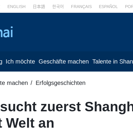
文
ENGLISH
日本語
한국어
FRANÇAIS
ESPAÑOL
PO
g
Ich möchte
Geschäfte machen
Talente in Sha
te machen
Erfolgsgeschichten
sucht zuerst Shangh
 Welt an