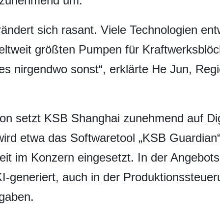
e zunehmend um.
ändert sich rasant. Viele Technologien entw
eltweit größten Pumpen für Kraftwerksblö
 es nirgendwo sonst“, erklärte He Jun, Reg
on setzt KSB Shanghai zunehmend auf Digi
o wird etwa das Softwaretool „KSB Guardia
eit im Konzern eingesetzt. In der Angebots
I-generiert, auch in der Produktionssteue
fgaben.