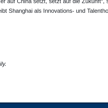
er auf China setzt, setzt auf die Zukunft“,
eibt Shanghai als Innovations- und Talentho
ly.