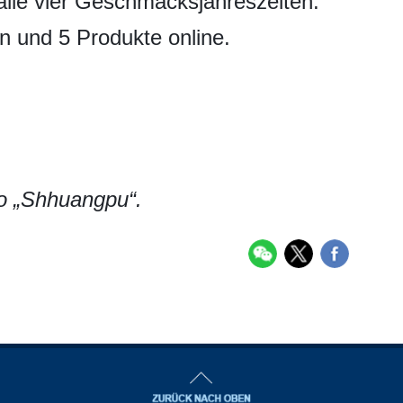
 alle vier Geschmacksjahreszeiten.
 und 5 Produkte online.
o „Shhuangpu“.