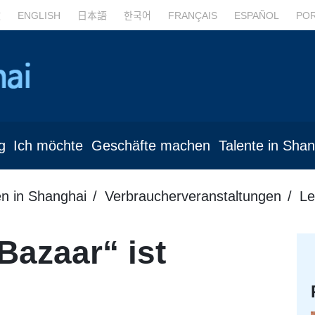
文
ENGLISH
日本語
한국어
FRANÇAIS
ESPAÑOL
PO
g
Ich möchte
Geschäfte machen
Talente in Sha
en in Shanghai
Verbraucherveranstaltungen
Le
Bazaar“ ist