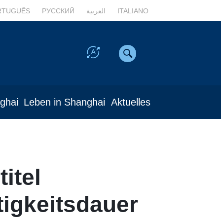
RTUGUÊS
РУССКИЙ
العربية
ITALIANO
nghai
Leben in Shanghai
Aktuelles
itel
tigkeitsdauer