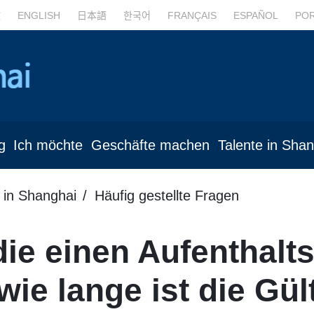
文
ENGLISH
日本語
한국어
FRANÇAIS
ESPAÑOL
PO
g
Ich möchte
Geschäfte machen
Talente in Sha
 in Shanghai
Häufig gestellte Fragen
ie einen Aufenthaltst
wie lange ist die Gül