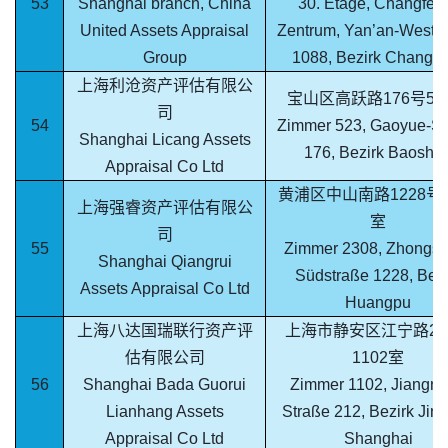
53
Shanghai branch, China
30. Etage, Changfen
United Assets Appraisal
Zentrum, Yan’an-Wests
Group
1088, Bezirk Changn
上海利沧资产评估有限公
宝山区高跃路176号52
司
54
Zimmer 523, Gaoyue-St
Shanghai Licang Assets
176, Bezirk Baosha
Appraisal Co Ltd
黄浦区中山南路1228号2
上海强睿资产评估有限公
室
司
55
Zimmer 2308, Zhongsh
Shanghai Qiangrui
Südstraße 1228, Bezi
Assets Appraisal Co Ltd
Huangpu
上海八达国瑞联行资产评
上海市静安区江宁路21
估有限公司
1102室
56
Shanghai Bada Guorui
Zimmer 1102, Jiangni
Lianhang Assets
Straße 212, Bezirk Jing
Appraisal Co Ltd
Shanghai