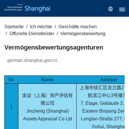
Startseite
Ich möchte
Geschäfte machen
Offizielle Dienstleister
Vermögensbewertung
Vermögensbewertungsagenturen
german.shanghai.gov.cn
Nr.
Name
Adresse
上海市徐汇区龙兰路27
金证（上海）资产评估有
航滨江中心3号楼7
限公司
7. Etage, Gebäude 3, C
1
Jinzheng (Shanghai)
Eastern Binjiang Zent
Assets Appraisal Co Ltd
Longlan-Straße 277, Be
Xuhui, Shanghai