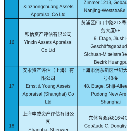
Zimmer 1218, Gebäude
Xinzhongchuang Assets
Nanjing-Weststraße 1
Appraisal Co Ltd
黄浦区四川中路213号
务大厦9F
银信资产评估有限公司
9. Etage, Jiushi-
16
Yinxin Assets Appraisal
Geschäftsgebäude,
Co Ltd
Sichuan-Mittelstraße 2
Bezirk Huangpu
安永资产评估（上海）有
上海市浦东新区世纪大道
限公司
号48楼
17
Ernst & Young Assets
48. Etage, Shiji-Allee 
Appraisal (Shanghai) Co
Pudong New Area,
Ltd
Shanghai
上海申威资产评估有限公
东体育会路816号C
司
18
Gebäude C, Dongtiyuh
Shanghai Shenwei