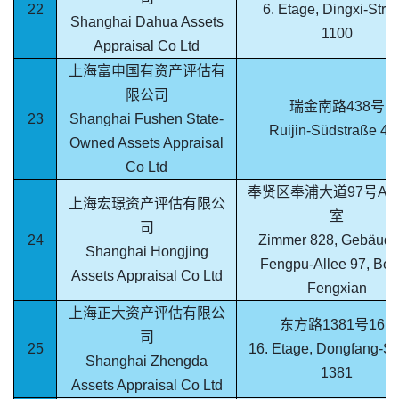
22
6. Etage, Dingxi-Stra
Shanghai Dahua Assets
1100
Appraisal Co Ltd
上海富申国有资产评估有
限公司
瑞金南路438号
23
Shanghai Fushen State-
Ruijin-Südstraße 43
Owned Assets Appraisal
Co Ltd
奉贤区奉浦大道97号A座
上海宏璟资产评估有限公
室
司
24
Zimmer 828, Gebäude
Shanghai Hongjing
Fengpu-Allee 97, Bez
Assets Appraisal Co Ltd
Fengxian
上海正大资产评估有限公
东方路1381号16F
司
25
16. Etage, Dongfang-St
Shanghai Zhengda
1381
Assets Appraisal Co Ltd