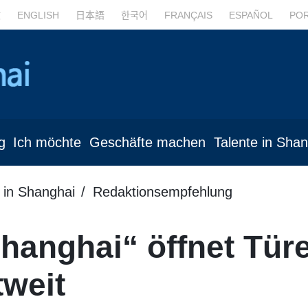
文
ENGLISH
日本語
한국어
FRANÇAIS
ESPAÑOL
PO
g
Ich möchte
Geschäfte machen
Talente in Sha
 in Shanghai
Redaktionsempfehlung
Shanghai“ öffnet Türe
tweit