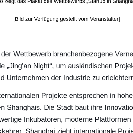
o zeigt das Plakat des Wettbewerbs „Startup in Shangha
[Bild zur Verfügung gestellt vom Veranstalter]
rt der Wettbewerb branchenbezogene Verne
e „Jing'an Night“, um ausländischen Proje
d Unternehmen der Industrie zu erleichter
 internationalen Projekte entsprechen in ho
 Shanghais. Die Stadt baut ihre Innovatio
ertige Inkubatoren, moderne Plattformen 
ehrer. Shanghai zieht internationale Proje