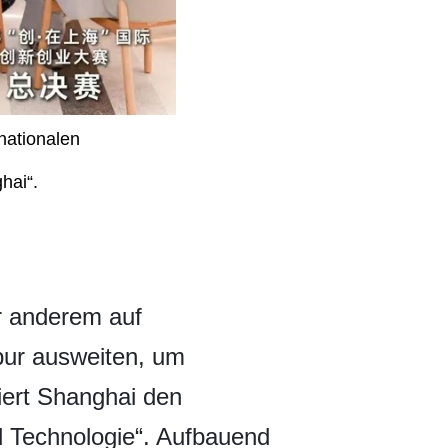
nationalen
hai“.
er anderem auf
pur ausweiten, um
ciert Shanghai den
nd Technologie“. Aufbauend