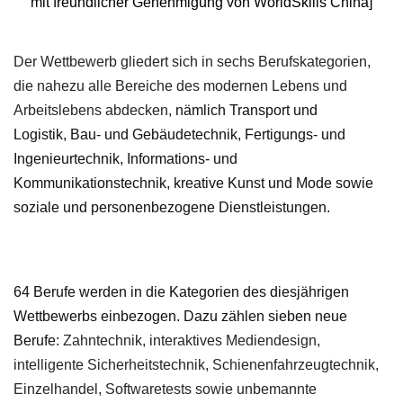
mit freundlicher Genehmigung von WorldSkills China]
​Der Wettbewerb gliedert sich in sechs Berufskategorien,
die nahezu alle Bereiche des modernen Lebens und
Arbeitslebens abdecken,
nä
mlich
Transport und
Logistik
,
Bau- und Gebäudetechnik
,
Fertigungs- und
Ingenieur
technik
,
Informations- und
Kommunikationstechnik
,
kreative Kunst und Mode
so
wie
soziale und personenbezogene Dienstleistungen
.
6
4 Beru
fe we
rden
in d
ie Kate
gorien
des
dies
jäh
ri
gen
We
ttbew
erbs ei
n
bezo
gen. Dazu
zäh
len s
ieben ne
ue
Ber
ufe
: Zahntechnik, interaktives Mediendesign,
intelligente Sicherheitstechnik, Schienenfahrzeugtechnik,
Einzelhandel, Softwaretests sowie unbemannte