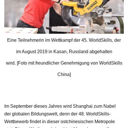
Eine Teilnehmerin im Wettkampf
der
45. WorldSkills, der
im August 2019 i
n
Kasan
, Russland
abgehalten
w
i
rd
.
[Foto
mit freundlicher Genehmigung von
WorldSkills
China]
Im S
epte
mber die
ses Ja
hres wir
d Shan
ghai z
um Na
bel
d
er
g
l
obalen
Bildu
ngswel
t, de
nn
der
4
8.
Wor
ldS
ki
lls
-
W
et
tbewerb
findet in
dieser
ostc
hinesi
schen
Metrop
ole