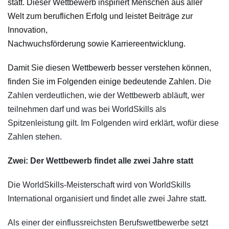
sta
tt
.
D
ieser W
ettbew
erb
i
nspi
rie
rt
Menschen
aus a
ller
We
lt
zum be
r
ufliche
n Erfo
lg un
d lei
st
et
Bei
träge
zur
Innov
ation
,
Nach
wuchsför
derung
sowie
Ka
rriere
entwick
lung.
Damit
S
ie diesen
Wett
bewe
rb bess
er ver
stehen
k
önnen
,
finde
n Sie
im Fol
genden e
inig
e bedeutende
Zah
len.
Die
Zahlen verdeutlichen, wie der Wettbewerb abläuft, wer
teilnehmen darf und was bei WorldSkills als
Spitzenleistung gilt. Im Folgenden wird erklärt, wofür diese
Zahlen stehen.
Zwei: Der Wettbewerb findet alle zwei Jahre statt
Die WorldSkills-Meisterschaft wird von WorldSkills
International organisiert und findet alle zwei Jahre statt.
Als einer der einflussreichsten Berufswettbewerbe setzt