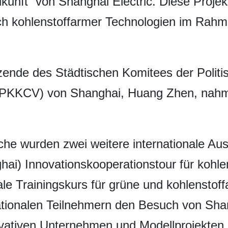
nft“ von Shanghai Electric. Diese Projekt
h kohlenstoffarmer Technologien im Rahm
tzende des Städtischen Komitees der Polit
(PKKCV) von Shanghai, Huang Zhen, nahm a
oche wurden zwei weitere internationale Au
hai) Innovationskooperationstour für kohl
ale Trainingskurs für grüne und kohlenstof
nationalen Teilnehmern den Besuch von Sh
ovativen Unternehmen und Modellprojekten.