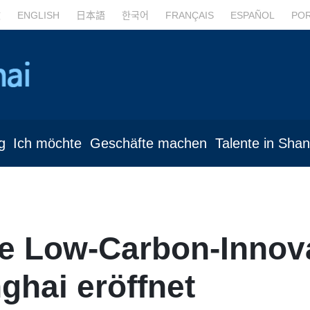
文
ENGLISH
日本語
한국어
FRANÇAIS
ESPAÑOL
PO
g
Ich möchte
Geschäfte machen
Talente in Sha
ale Low-Carbon-Inno
ghai eröffnet