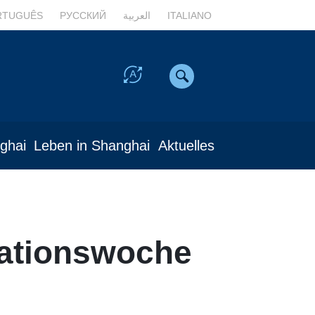
RTUGUÊS
РУССКИЙ
العربية
ITALIANO
nghai
Leben in Shanghai
Aktuelles
vationswoche