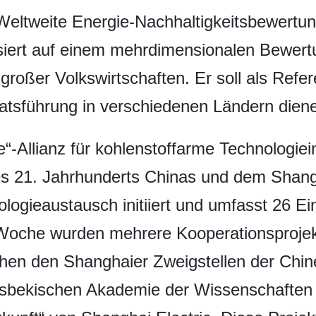
Weltweite Energie-Nachhaltigkeitsbewertun
basiert auf einem mehrdimensionalen Bewert
 großer Volkswirtschaften. Er soll als Refe
atsführung in verschiedenen Ländern dien
ve“-Allianz für kohlenstoffarme Technologi
es 21. Jahrhunderts Chinas und dem Shang
logieaustausch initiiert und umfasst 26 Ei
oche wurden mehrere Kooperationsprojekt
chen den Shanghaier Zweigstellen der Chi
sbekischen Akademie der Wissenschaften s