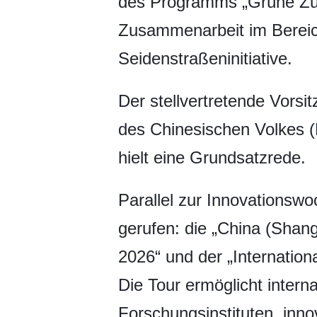
des Programms „Grüne Zuku
Zusammenarbeit im Bereic
Seidenstraßeninitiative.
Der stellvertretende Vorsi
des Chinesischen Volkes 
hielt eine Grundsatzrede.
Parallel zur Innovationsw
gerufen: die „China (Shang
2026“ und der „Internation
Die Tour ermöglicht inter
Forschungsinstituten, inn