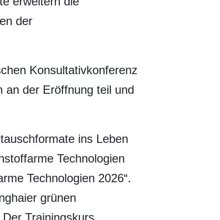
e erweitern die
en der
ischen Konsultativkonferenz
n der Eröffnung teil und
stauschformate ins Leben
enstoffarme Technologien
farme Technologien 2026“.
anghaier grünen
 Der Trainingskurs