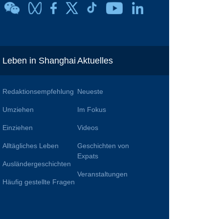
Leben in Shanghai
Aktuelles
Redaktionsempfehlung
Neueste
Umziehen
Im Fokus
Einziehen
Videos
Alltägliches Leben
Geschichten von
n
Expats
Ausländergeschichten
Veranstaltungen
Häufig gestellte Fragen