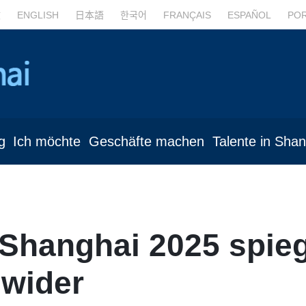
文
ENGLISH
日本語
한국어
FRANÇAIS
ESPAÑOL
PO
g
Ich möchte
Geschäfte machen
Talente in Sha
Shanghai 2025 spie
 wider