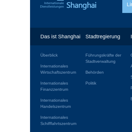
Li
Das ist Shanghai
Stadtregierung
Überblick
Führungskräfte der
Stadtverwaltung
Internationales
Wirtschaftszentrum
Behörden
Internationales
Politik
Finanzzentrum
Internationales
Handelszentrum
Internationales
Schifffahrtszentrum