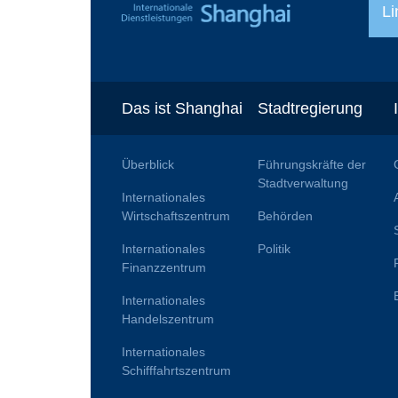
Li
Das ist Shanghai
Stadtregierung
Überblick
Führungskräfte der
Stadtverwaltung
Internationales
Wirtschaftszentrum
Behörden
Internationales
Politik
Finanzzentrum
Internationales
Handelszentrum
Internationales
Schifffahrtszentrum