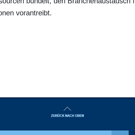
ssourcen bündelt, den Branchenaustausch f
onen vorantreibt.