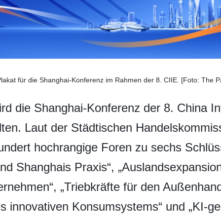
Plakat für die Shanghai-Konferenz im Rahmen der 8. CIIE. [Foto: The P
rd die Shanghai-Konferenz der 8. China In
alten. Laut der Städtischen Handelskommi
ndert hochrangige Foren zu sechs Schlüss
nd Shanghais Praxis“, „Auslandsexpansion
ternehmen“, „Triebkräfte für den Außenhan
s innovativen Konsumsystems“ und „KI-gest