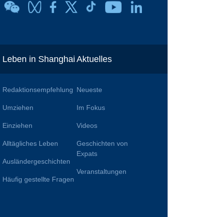
Leben in Shanghai
Aktuelles
Redaktionsempfehlung
Neueste
Umziehen
Im Fokus
Einziehen
Videos
Alltägliches Leben
Geschichten von
n
Expats
Ausländergeschichten
Veranstaltungen
Häufig gestellte Fragen