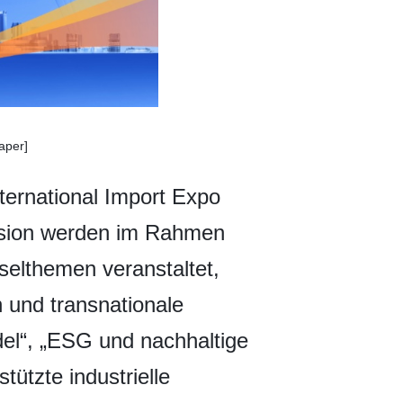
aper]
ternational Import Expo
ssion werden im Rahmen
elthemen veranstaltet,
 und transnationale
del“, „ESG und nachhaltige
ützte industrielle