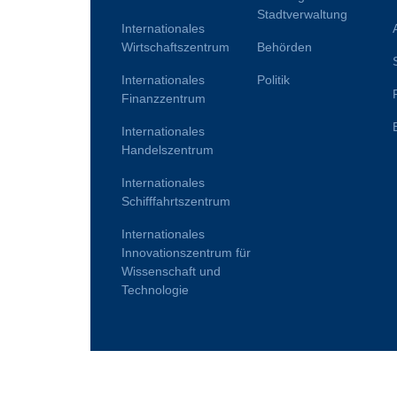
Stadtverwaltung
Internationales
Wirtschaftszentrum
Behörden
Internationales
Politik
Finanzzentrum
Internationales
Handelszentrum
Internationales
Schifffahrtszentrum
Internationales
Innovationszentrum für
Wissenschaft und
Technologie