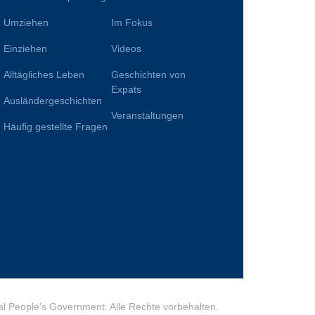
Umziehen
Im Fokus
Einziehen
Videos
Alltägliches Leben
Geschichten von
n
Expats
Ausländergeschichten
Veranstaltungen
Häufig gestellte Fragen
l People's Government. Alle Rechte vorbehalten.