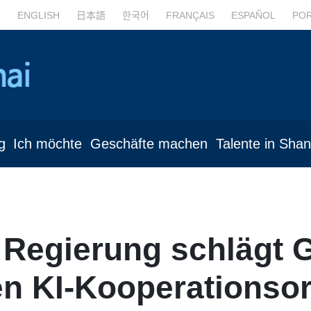
文
ENGLISH
日本語
한국어
FRANÇAIS
ESPAÑOL
PO
g
Ich möchte
Geschäfte machen
Talente in Sha
 Regierung schlägt
en KI-Kooperationso