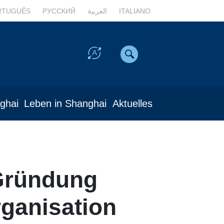
RTUGUÊS
РУССКИЙ
العربية
ITALIANO
nghai
Leben in Shanghai
Aktuelles
 Gründung
rganisation