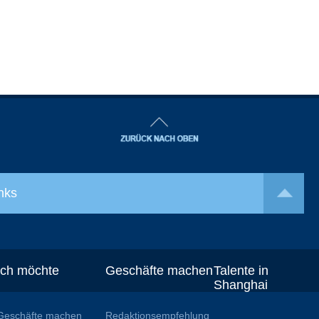
nks
Ich möchte
Geschäfte machen
Talente in
Shanghai
Geschäfte machen
Redaktionsempfehlung