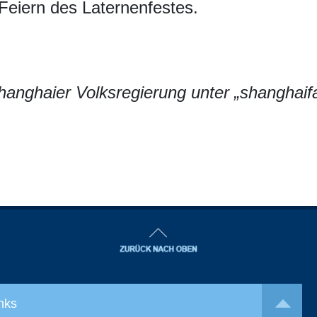
 Feiern des Laternenfestes.
hanghaier Volksregierung unter „shanghaif
nks