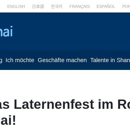
文
ENGLISH
日本語
한국어
FRANÇAIS
ESPAÑOL
PO
g
Ich möchte
Geschäfte machen
Talente in Sha
as Laternenfest im R
ai!