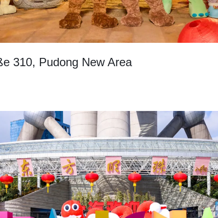
ße 310, Pudong New Area