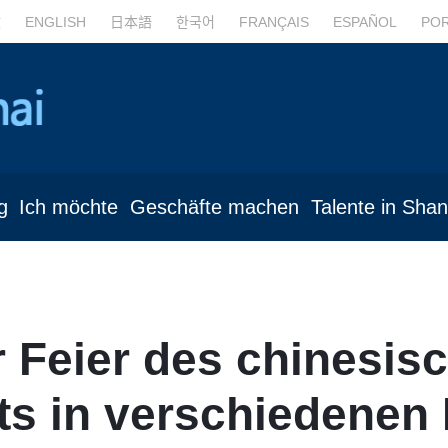
文
ENGLISH
日本語
한국어
FRANÇAIS
ESPAÑOL
PO
g
Ich möchte
Geschäfte machen
Talente in Sha
r Feier des chinesis
ts in verschiedenen 