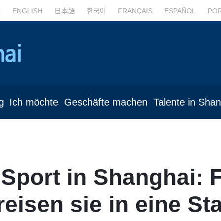
文
ENGLISH
日本語
한국어
FRANÇAIS
ESPAÑOL
PO
g
Ich möchte
Geschäfte machen
Talente in Sha
 Sport in Shanghai: 
eisen sie in eine St