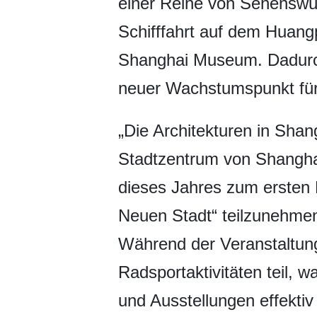
einer Reihe von Sehenswür
Schifffahrt auf dem Huangp
Shanghai Museum. Dadurch 
neuer Wachstumspunkt für
„Die Architekturen in Shan
Stadtzentrum von Shanghai
dieses Jahres zum ersten
Neuen Stadt“ teilzunehme
Während der Veranstaltun
Radsportaktivitäten teil, w
und Ausstellungen effektiv