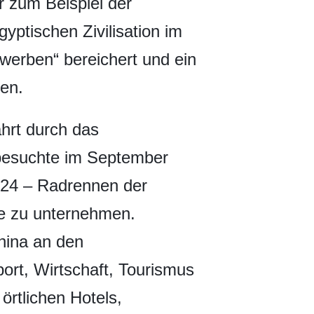
r zum Beispiel der
yptischen Zivilisation im
erben“ bereichert und ein
en.
ahrt durch das
 besuchte im September
024 – Radrennen der
e zu unternehmen.
hina an den
port, Wirtschaft, Tourismus
örtlichen Hotels,