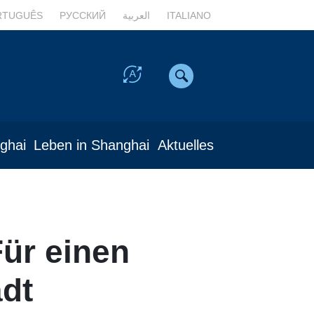
RTUGUÊS
РУССКИЙ
العربية
ITALIANO
nghai
Leben in Shanghai
Aktuelles
Für einen
adt