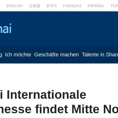
文
ENGLISH
日本語
한국어
FRANÇAIS
ESPAÑOL
PO
g
Ich möchte
Geschäfte machen
Talente in Sha
 Internationale
esse findet Mitte No