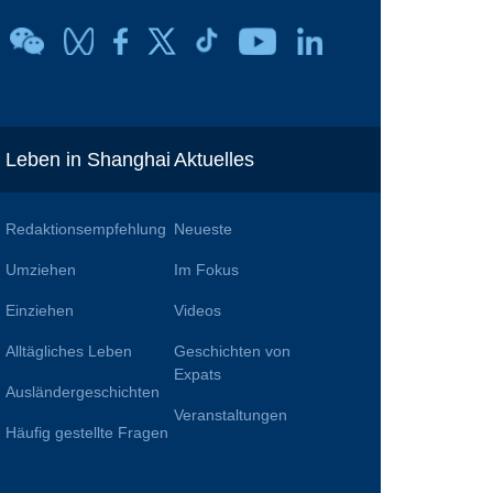
Leben in Shanghai
Aktuelles
Redaktionsempfehlung
Neueste
Umziehen
Im Fokus
Einziehen
Videos
Alltägliches Leben
Geschichten von
n
Expats
Ausländergeschichten
Veranstaltungen
Häufig gestellte Fragen