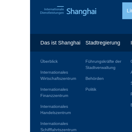
Li
Das ist Shanghai
Stadtregierung
Überblick
Führungskräfte der
Stadtverwaltung
Internationales
Wirtschaftszentrum
Behörden
Internationales
Politik
Finanzzentrum
Internationales
Handelszentrum
Internationales
Schifffahrtszentrum