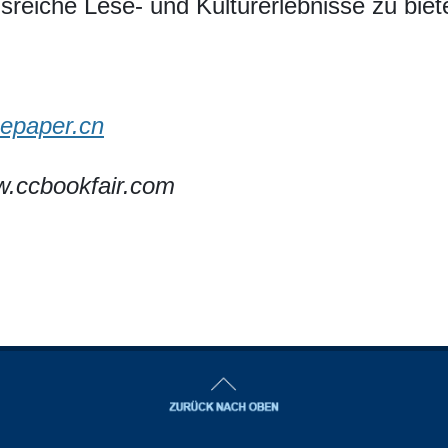
sreiche Lese- und Kulturerlebnisse zu biet
epaper.cn
.ccbookfair.com