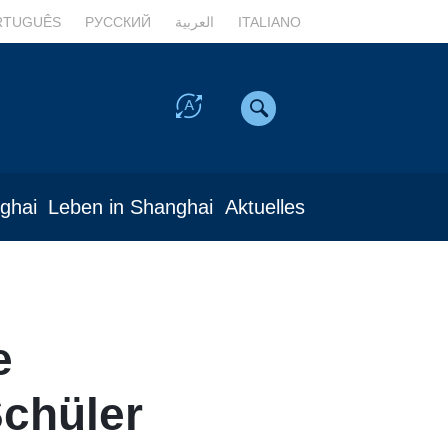
RTUGUÊS
РУССКИЙ
العربية
ITALIANO
nghai
Leben in Shanghai
Aktuelles
e
chüler