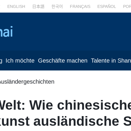
文
ENGLISH
日本語
한국어
FRANÇAIS
ESPAÑOL
PO
g
Ich möchte
Geschäfte machen
Talente in Sha
Ausländergeschichten
 Welt: Wie chinesisch
nst ausländische S