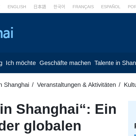
文
ENGLISH
日本語
한국어
FRANÇAIS
ESPAÑOL
PO
g
Ich möchte
Geschäfte machen
Talente in Sha
in Shanghai
Veranstaltungen & Aktivitäten
Kult
 in Shanghai“: Ein
 der globalen