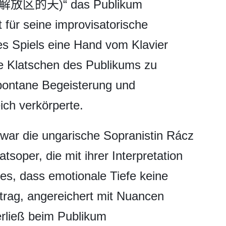
ch: 解放区的天)“ das Publikum
nt für seine improvisatorische
es Spiels eine Hand vom Klavier
 Klatschen des Publikums zu
spontane Begeisterung und
ich verkörperte.
war die ungarische Sopranistin Rácz
soper, die mit ihrer Interpretation
ies, dass emotionale Tiefe keine
trag, angereichert mit Nuancen
erließ beim Publikum