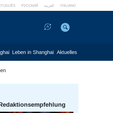
RTUGUÊS
РУССКИЙ
العربية
ITALIANO
nghai
Leben in Shanghai
Aktuelles
pen
Redaktionsempfehlung