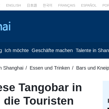
文
ENGLISH
日本語
한국어
FRANÇAIS
ESPAÑOL
PO
g
Ich möchte
Geschäfte machen
Talente in Sha
in Shanghai
Essen und Trinken
Bars und Knei
ese Tangobar in
 die Touristen