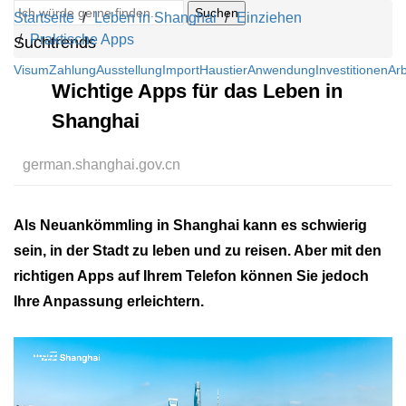
Suchen
Startseite
Leben in Shanghai
Einziehen
Praktische Apps
Suchtrends
Visum
Zahlung
Ausstellung
Import
Haustier
Anwendung
Investitionen
Arb
Wichtige Apps für das Leben in
Shanghai
german.shanghai.gov.cn
Als Neuankömmling in Shanghai kann es schwierig
sein, in der Stadt zu leben und zu reisen. Aber mit den
richtigen Apps auf Ihrem Telefon können Sie jedoch
Ihre Anpassung erleichtern.