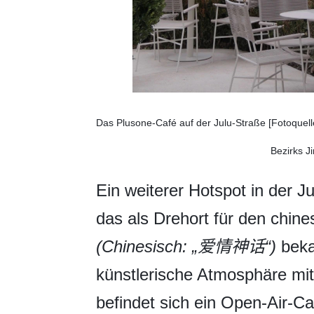
Das Plusone-Café auf der Julu-Straße [Fotoquel
Bezirks J
Ein weiterer Hotspot in der J
das als Drehort für den chin
(Chinesisch: „爱情神话“)
bekan
künstlerische Atmosphäre mi
befindet sich ein Open-Air-Ca