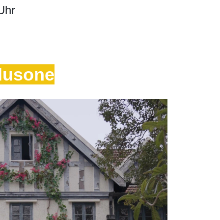
Uhr
lusone