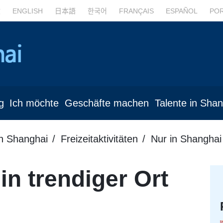
文
ENGLISH
日本語
한국어
FRANÇAIS
ESPAÑOL
PO
g
Ich möchte
Geschäfte machen
Talente in Sha
in Shanghai
Freizeitaktivitäten
Nur in Shanghai
in trendiger Ort