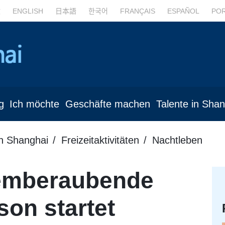
文
ENGLISH
日本語
한국어
FRANÇAIS
ESPAÑOL
PO
g
Ich möchte
Geschäfte machen
Talente in Sha
in Shanghai
Freizeitaktivitäten
Nachtleben
emberaubende
son startet