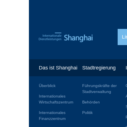
Li
Das ist Shanghai
Stadtregierung
Überblick
Führungskräfte der
Stadtverwaltung
Internationales
Wirtschaftszentrum
Behörden
Internationales
Politik
Finanzzentrum