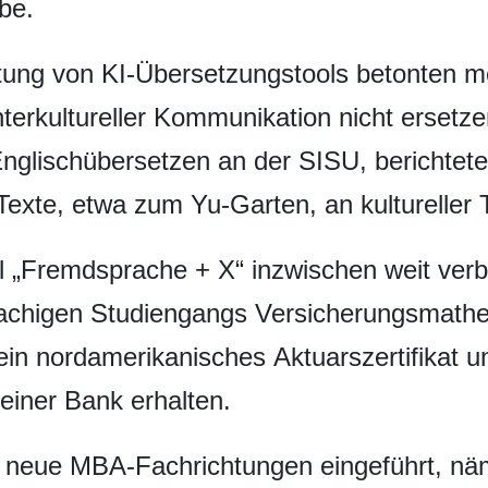
be.
itung von KI-Übersetzungstools betonten 
terkultureller Kommunikation nicht erset
nglischübersetzen an der SISU, berichtete
Texte, etwa zum Yu-Garten, an kultureller 
l „Fremdsprache + X“ inzwischen weit ver
achigen Studiengangs Versicherungsmathe
n nordamerikanisches Aktuarszertifikat u
einer Bank erhalten.
i neue MBA-Fachrichtungen eingeführt, nä