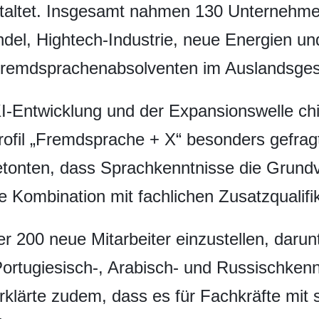
taltet. Insgesamt nahmen 130 Unternehmen 
del, Hightech-Industrie, neue Energien und
r Fremdsprachenabsolventen im Auslandsges
KI-Entwicklung und der Expansionswelle c
rofil „Fremdsprache + X“ besonders gefrag
etonten, dass Sprachkenntnisse die Grund
e Kombination mit fachlichen Zusatzqualifi
 200 neue Mitarbeiter einzustellen, darunt
Portugiesisch-, Arabisch- und Russischkenn
rklärte zudem, dass es für Fachkräfte mit