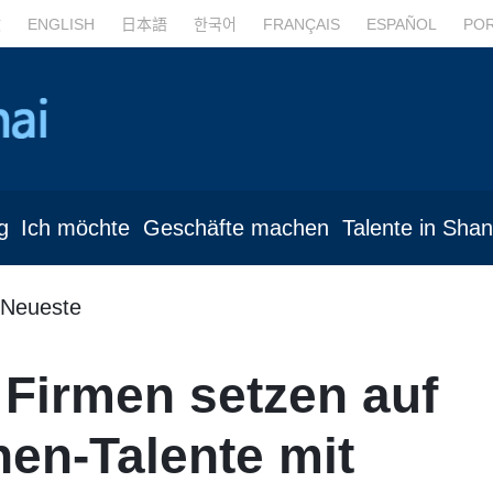
文
ENGLISH
日本語
한국어
FRANÇAIS
ESPAÑOL
PO
g
Ich möchte
Geschäfte machen
Talente in Sha
Neueste
Firmen setzen auf
en-Talente mit