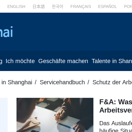
文
ENGLISH
日本語
한국어
FRANÇAIS
ESPAÑOL
PO
g
Ich möchte
Geschäfte machen
Talente in Sha
 in Shanghai
Servicehandbuch
Schutz der Arb
F&A: Was 
Arbeitsve
Das Auslaufe
häufige Situ