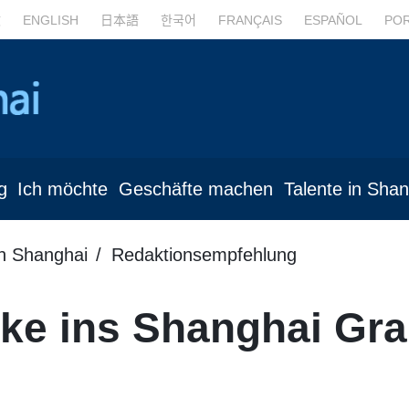
文
ENGLISH
日本語
한국어
FRANÇAIS
ESPAÑOL
PO
g
Ich möchte
Geschäfte machen
Talente in Sha
in Shanghai
Redaktionsempfehlung
cke ins Shanghai Gr