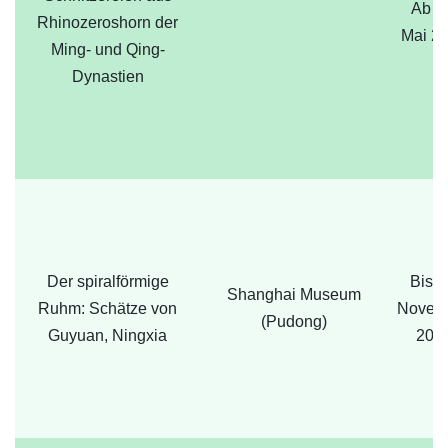
Ab 3
Rhinozeroshorn der
Mai 2
Ming- und Qing-
Dynastien
Der spiralförmige
Bis 1
Shanghai Museum
Ruhm: Schätze von
Novem
(Pudong)
Guyuan, Ningxia
202