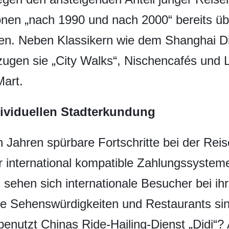
ionen „nach 1990 und nach 2000“ bereits üb
n. Neben Klassikern wie dem Shanghai D
gen sie „City Walks“, Nischencafés und 
Mart.
ividuellen Stadterkundung
 Jahren spürbare Fortschritte bei der Reise
er international kompatible Zahlungssyste
sehen sich internationale Besucher bei ihr
che Sehenswürdigkeiten und Restaurants s
benutzt Chinas Ride-Hailing-Dienst „Didi“? 