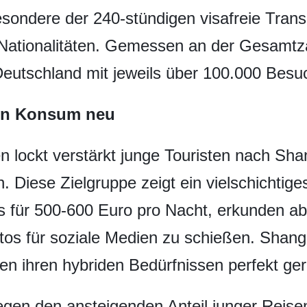
ndere der 240-stündigen visafreie Transit
e Nationalitäten. Gemessen an der Gesamtz
Deutschland mit jeweils über 100.000 Besu
ten Konsum neu
 lockt verstärkt junge Touristen nach Sha
. Diese Zielgruppe zeigt ein vielschichtig
s für 500-600 Euro pro Nacht, erkunden ab
s für soziale Medien zu schießen. Shangha
en ihren hybriden Bedürfnissen perfekt ge
gen den ansteigenden Anteil junger Reise