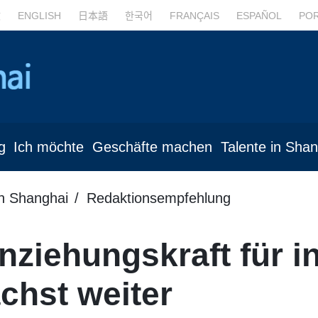
文
ENGLISH
日本語
한국어
FRANÇAIS
ESPAÑOL
PO
g
Ich möchte
Geschäfte machen
Talente in Sha
in Shanghai
Redaktionsempfehlung
ziehungskraft für in
chst weiter