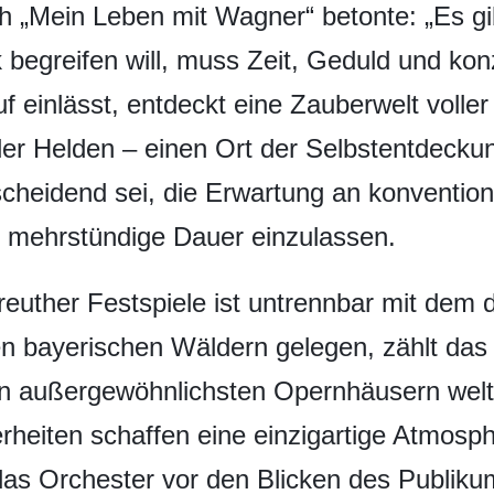
 „Mein Leben mit Wagner“ betonte: „Es g
 begreifen will, muss Zeit, Geduld und kon
f einlässt, entdeckt eine Zauberwelt voller
der Helden – einen Ort der Selbstentdecku
scheidend sei, die Erwartung an konventio
e mehrstündige Dauer einzulassen.
yreuther Festspiele ist untrennbar mit dem 
n bayerischen Wäldern gelegen, zählt das f
en außergewöhnlichsten Opernhäusern welt
rheiten schaffen eine einzigartige Atmosph
das Orchester vor den Blicken des Publiku