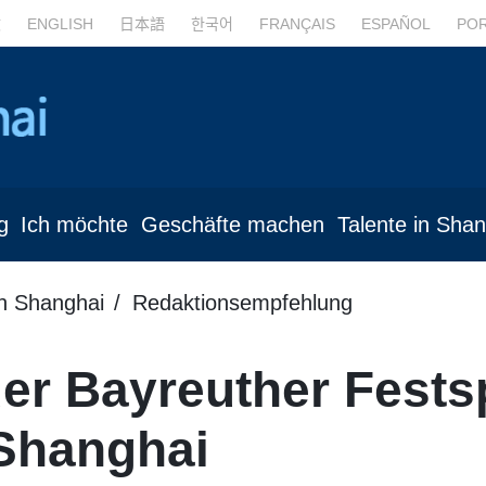
文
ENGLISH
日本語
한국어
FRANÇAIS
ESPAÑOL
PO
g
Ich möchte
Geschäfte machen
Talente in Sha
in Shanghai
Redaktionsempfehlung
er Bayreuther Festsp
 Shanghai