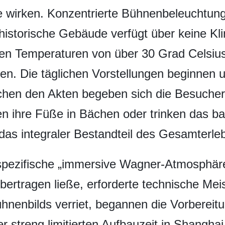
e wirken. Konzentrierte Bühnenbeleuchtung
istorische Gebäude verfügt über keine Kl
en Temperaturen von über 30 Grad Celsiu
n. Die täglichen Vorstellungen beginnen 
en den Akten begeben sich die Besucher tr
n ihre Füße in Bächen oder trinken das ba
das integraler Bestandteil des Gesamterleb
 spezifische „immersive Wagner-Atmosphär
ertragen ließe, erforderte technische Meis
hnenbilds verriet, begannen die Vorbereitu
r streng limitierten Aufbauzeit in Shangha