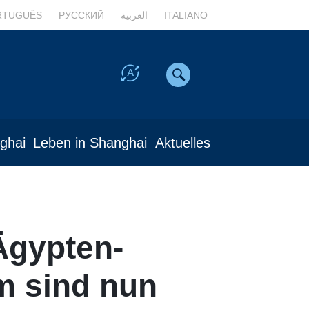
RTUGUÊS
РУССКИЙ
العربية
ITALIANO
nghai
Leben in Shanghai
Aktuelles
Ägypten-
m sind nun