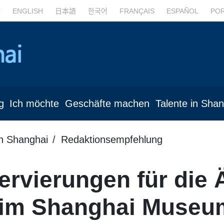
文
ENGLISH
日本語
한국어
FRANÇAIS
ESPAÑOL
PO
g
Ich möchte
Geschäfte machen
Talente in Sha
in Shanghai
Redaktionsempfehlung
rvierungen für die 
 im Shanghai Museu