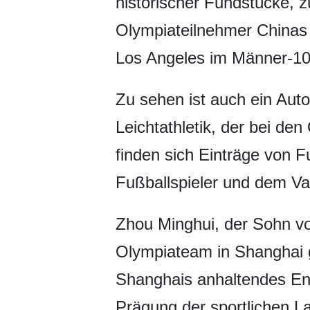
historischer Fundstücke, z
Olympiateilnehmer Chinas 
Los Angeles im Männer-10
Zu sehen ist auch ein Au
Leichtathletik, der bei de
finden sich Einträge von F
Fußballspieler und dem V
Zhou Minghui, der Sohn v
Olympiateam in Shanghai ge
Shanghais anhaltendes Eng
Prägung der sportlichen L