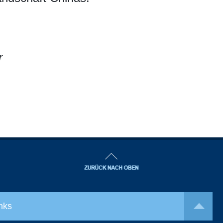
r
nks