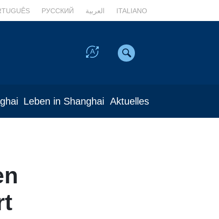
RTUGUÊS
РУССКИЙ
العربية
ITALIANO
nghai
Leben in Shanghai
Aktuelles
en
rt