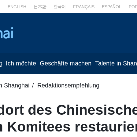
文
ENGLISH
日本語
한국어
FRANÇAIS
ESPAÑOL
PO
g
Ich möchte
Geschäfte machen
Talente in Sha
in Shanghai
Redaktionsempfehlung
dort des Chinesisch
 Komitees restaurie