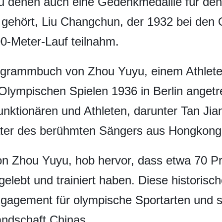
u denen auch eine Gedenkmedaille für den e
gehört, Liu Changchun, der 1932 bei den 
0-Meter-Lauf teilnahm.
togrammbuch von Zhou Yuyu, einem Athlete
n Olympischen Spielen 1936 in Berlin angetr
unktionären und Athleten, darunter Tan Ji
ater des berühmten Sängers aus Hongkong
on Zhou Yuyu, hob hervor, dass etwa 70 P
lebt und trainiert haben. Diese historisch
agement für olympische Sportarten und sei
andschaft Chinas.