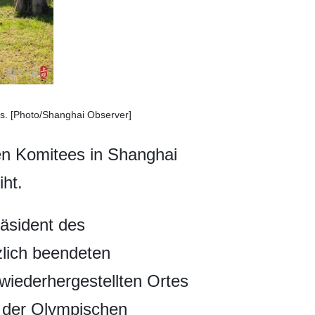
es. [Photo/Shanghai Observer]
en Komitees in Shanghai
ht.
äsident des
zlich beendeten
wiederhergestellten Ortes
d der Olympischen