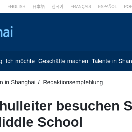
文
ENGLISH
日本語
한국어
FRANÇAIS
ESPAÑOL
PO
g
Ich möchte
Geschäfte machen
Talente in Sha
n in Shanghai
Redaktionsempfehlung
hulleiter besuchen 
iddle School