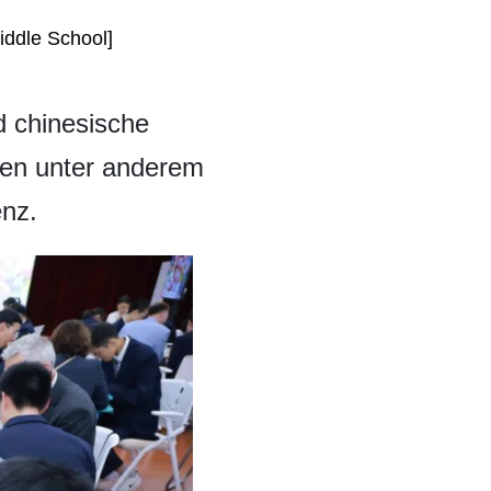
iddle School]
d chinesische
ren unter anderem
enz.