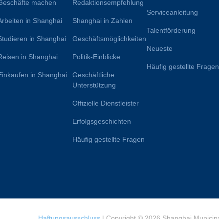
Geschäfte machen
Redaktionsempfehlung
Serviceanleitung
Arbeiten in Shanghai
Shanghai in Zahlen
Talentförderung
Studieren in Shanghai
Geschäftsmöglichkeiten
Neueste
Reisen in Shanghai
Politik-Einblicke
Häufig gestellte Frage
Einkaufen in Shanghai
Geschäftliche
Unterstützung
Offizielle Dienstleister
Erfolgsgeschichten
Häufig gestellte Fragen
Haftungsausschluss
| Copyright © 2026 Shanghai Municipa