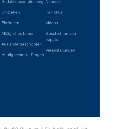
Redaktionsempfehlung
Neueste
Umziehen
Im Fokus
Einziehen
Videos
Alltägliches Leben
Geschichten von
n
Expats
Ausländergeschichten
Veranstaltungen
Häufig gestellte Fragen
l People's Government. Alle Rechte vorbehalten.