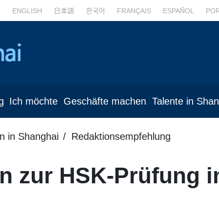
文
ENGLISH
日本語
한국어
FRANÇAIS
ESPAÑOL
PO
g
Ich möchte
Geschäfte machen
Talente in Sha
n in Shanghai
Redaktionsempfehlung
en zur HSK-Prüfung i