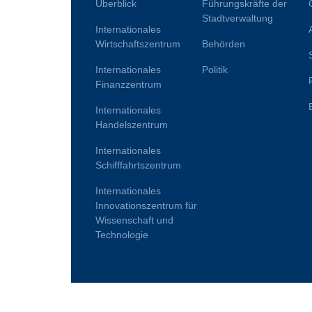
Überblick
Führungskräfte der
Stadtverwaltung
Internationales
Wirtschaftszentrum
Behörden
Internationales
Politik
Finanzzentrum
Internationales
Handelszentrum
Internationales
Schifffahrtszentrum
Internationales
Innovationszentrum für
Wissenschaft und
Technologie