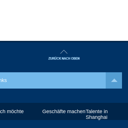
nks
Ich möchte
Geschäfte machen
Talente in
Shanghai