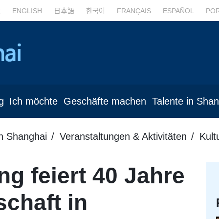
文
ENGLISH
日本語
한국어
FRANÇAIS
ESPAÑOL
PO
g
Ich möchte
Geschäfte machen
Talente in Sha
in Shanghai
Veranstaltungen & Aktivitäten
Kult
g feiert 40 Jahre
schaft in