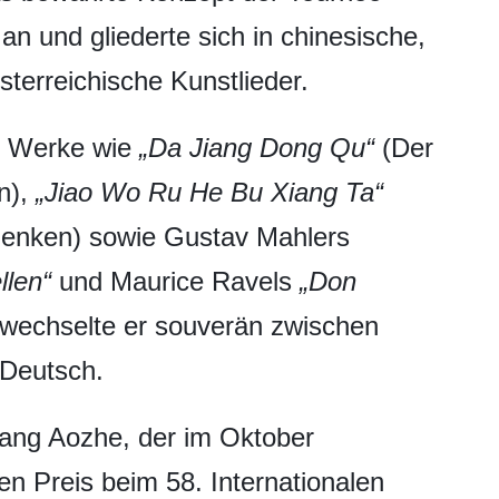
an und gliederte sich in chinesische,
terreichische Kunstlieder.
te Werke wie
„Da Jiang Dong Qu“
(Der
n),
„Jiao Wo Ru He Bu Xiang Ta“
 denken) sowie Gustav Mahlers
llen“
und Maurice Ravels
„Don
 wechselte er souverän zwischen
 Deutsch.
hang Aozhe, der im Oktober
n Preis beim 58. Internationalen