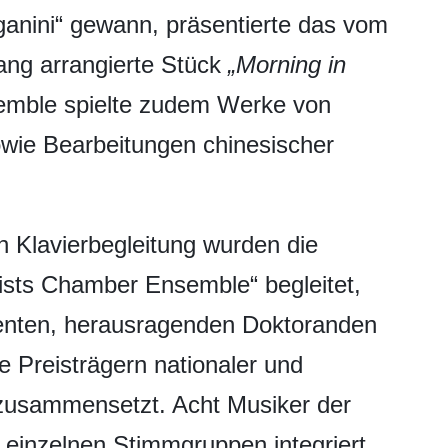
anini“ gewann, präsentierte das vom
g arrangierte Stück
„Morning in
emble spielte zudem Werke von
owie Bearbeitungen chinesischer
n Klavierbegleitung wurden die
sts Chamber Ensemble“ begleitet,
enten, herausragenden Doktoranden
 Preisträgern nationaler und
 zusammensetzt. Acht Musiker der
einzelnen Stimmgruppen integriert