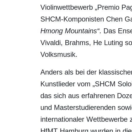
Violinwettbewerb „Premio Pag
SHCM-Komponisten Chen Gan
Hmong Mountains“
. Das Ens
Vivaldi, Brahms, He Luting s
Volksmusik.
Anders als bei der klassische
Kunstlieder vom „SHCM Soloi
das sich aus erfahrenen Doz
und Masterstudierenden sowie
internationaler Wettbewerbe
HfMT Hamburg wurden in die 