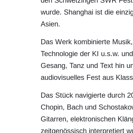
den Schwetzingen SWR Fests
wurde. Shanghai ist die einzi
Asien.
Das Werk kombinierte Musik, 
Technologie der KI u.s.w. un
Gesang, Tanz und Text hin u
audiovisuelles Fest aus Klas
Das Stück navigierte durch 2
Chopin, Bach und Schostakowit
Gitarren, elektronischen Kl
zeitgenössisch interpretiert w