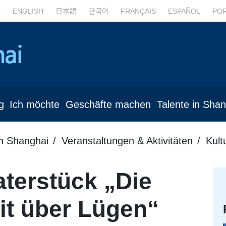
文
ENGLISH
日本語
한국어
FRANÇAIS
ESPAÑOL
PO
g
Ich möchte
Geschäfte machen
Talente in Sha
in Shanghai
Veranstaltungen & Aktivitäten
Kult
terstück „Die
it über Lügen“