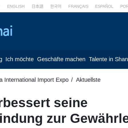
文
ENGLISH
日本語
한국어
FRANÇAIS
ESPAÑOL
PO
g
Ich möchte
Geschäfte machen
Talente in Sha
a International Import Expo
Aktuellste
rbessert seine
indung zur Gewährle