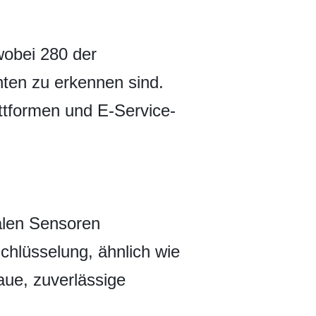
wobei 280 der
hten zu erkennen sind.
ttformen und E-Service-
talen Sensoren
hlüsselung, ähnlich wie
aue, zuverlässige